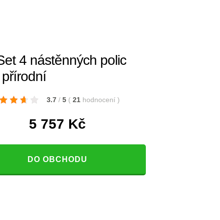
et 4 nástěnných polic
řírodní
3.7
/
5
(
21
hodnocení
)
5 757
Kč
DO OBCHODU