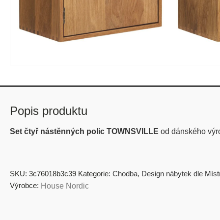
Popis produktu
Set čtyř nástěnných polic TOWNSVILLE
od dánského vý
SKU:
3c76018b3c39
Kategorie:
Chodba
,
Design nábytek dle Míst
Výrobce:
House Nordic