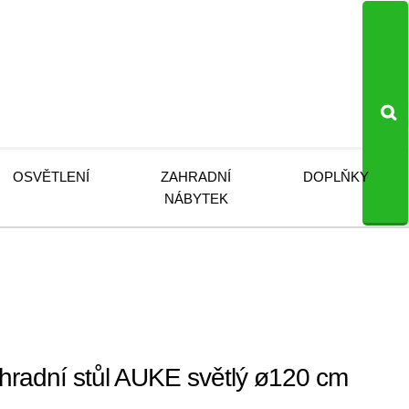
OSVĚTLENÍ
ZAHRADNÍ
DOPLŇKY
NÁBYTEK
adní stůl AUKE světlý ø120 cm