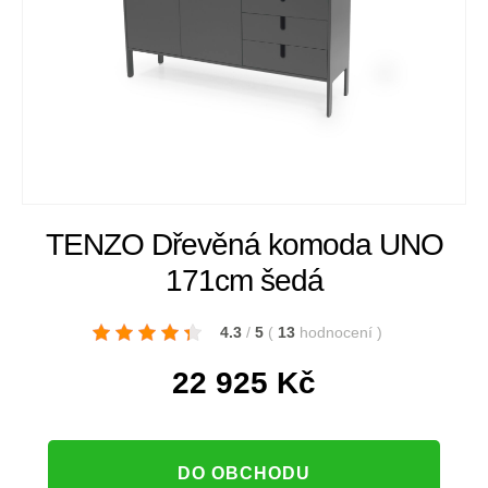
TENZO Dřevěná komoda UNO
171cm šedá
4.3
/
5
(
13
hodnocení
)
22 925
Kč
DO OBCHODU