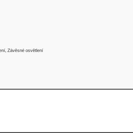
ení
,
Závěsné osvětlení