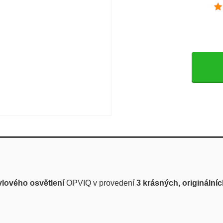
ylového osvětlení
OPVIQ v provedení
3 krásných, originálníc