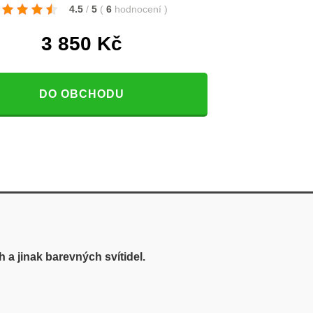
4.5
/
5
(
6
hodnocení
)
3 850
Kč
DO OBCHODU
h a jinak barevných svítidel.