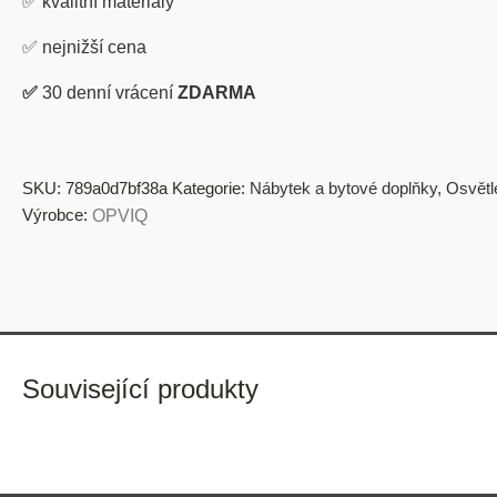
✅
kvalitní materiály
✅
nejnižší cena
✅
30 denní vrácení
ZDARMA
SKU:
789a0d7bf38a
Kategorie:
Nábytek a bytové doplňky
,
Osvětl
Výrobce:
OPVIQ
Související produkty