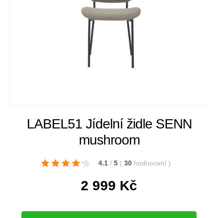
LABEL51 Jídelní židle SENN
mushroom
4.1
/
5
(
30
hodnocení
)
2 999
Kč