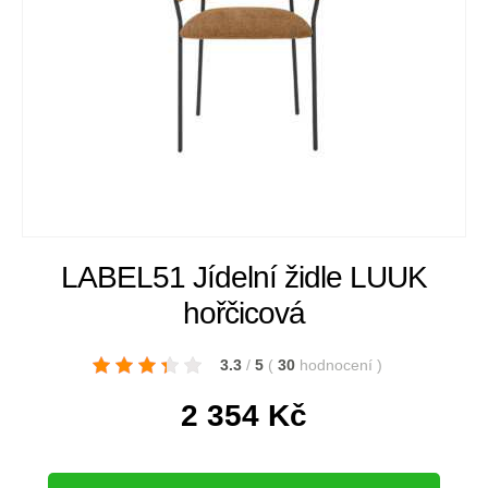
LABEL51 Jídelní židle LUUK
hořčicová
3.3
/
5
(
30
hodnocení
)
2 354
Kč