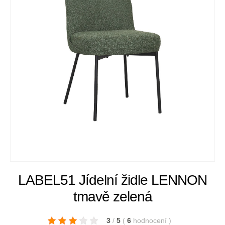
LABEL51 Jídelní židle LENNON
tmavě zelená
3
/
5
(
6
hodnocení
)