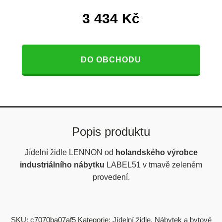
3 434
Kč
DO OBCHODU
Popis produktu
Jídelní židle LENNON od
holandského výrobce
industriálního nábytku
LABEL51 v tmavě zeleném
provedení.
SKU:
c7070ba07af5
Kategorie:
Jídelní židle
,
Nábytek a bytové