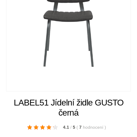
LABEL51 Jídelní židle GUSTO
černá
4.1
/
5
(
7
hodnocení
)