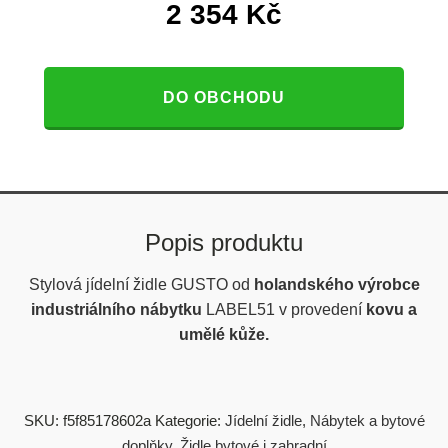
2 354
Kč
DO OBCHODU
Popis produktu
Stylová jídelní židle GUSTO od
holandského výrobce
industriálního nábytku
LABEL51 v provedení
kovu a
umělé kůže
.
SKU:
f5f85178602a
Kategorie:
Jídelní židle
,
Nábytek a bytové
doplňky
,
Židle bytové i zahradní