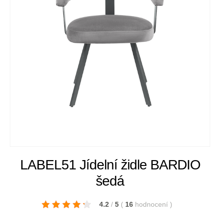
LABEL51 Jídelní židle BARDIO
šedá
4.2
/
5
(
16
hodnocení
)