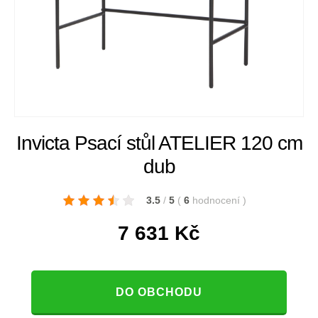
Invicta Psací stůl ATELIER 120 cm
dub
3.5
/
5
(
6
hodnocení
)
7 631
Kč
DO OBCHODU