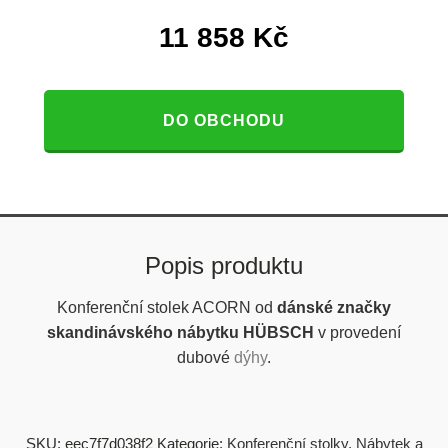
11 858
Kč
DO OBCHODU
Popis produktu
Konferenční stolek ACORN
od
dánské značky
skandinávského nábytku HÜBSCH
v provedení
dubové
dýhy
.
SKU:
eec7f7d038f2
Kategorie:
Konferenční stolky
,
Nábytek a