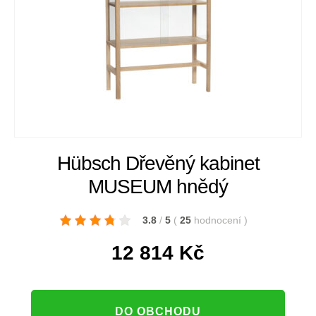
Hübsch Dřevěný kabinet
MUSEUM hnědý
3.8
/
5
(
25
hodnocení
)
12 814
Kč
DO OBCHODU