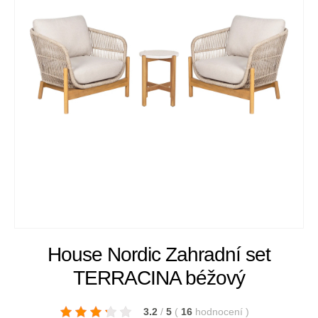
House Nordic Zahradní set
TERRACINA béžový
3.2
/
5
(
16
hodnocení
)