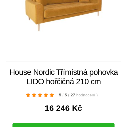
House Nordic Třímístná pohovka
LIDO hořčičná 210 cm
5
/
5
(
27
hodnocení
)
16 246
Kč