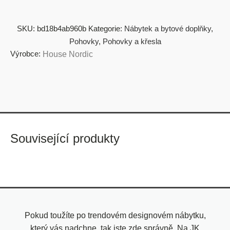
SKU:
bd18b4ab960b
Kategorie:
Nábytek a bytové doplňky
,
Pohovky
,
Pohovky a křesla
Výrobce:
House Nordic
Související produkty
Pokud toužíte po trendovém designovém nábytku,
který vás nadchne, tak jste zde správně. Na JK