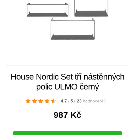
House Nordic Set tří nástěnných
polic ULMO černý
4.7
/
5
(
23
hodnocení
)
987
Kč