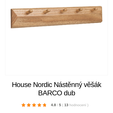
House Nordic Nástěnný věšák
BARCO dub
4.8
/
5
(
13
hodnocení
)