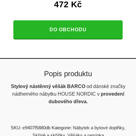
472
Kč
DO OBCHODU
Popis produktu
Stylový nástěnný věšák BARCO
od dánské značky
nádherného nábytku HOUSE NORDIC v
provedení
dubového dřeva.
SKU:
e9407f5880db
Kategorie:
Nábytek a bytové doplňky
,
Skříně a skříňky
,
Věšáky a ramínka