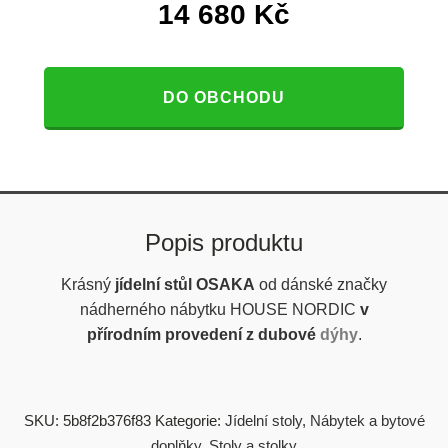
14 680
Kč
DO OBCHODU
Popis produktu
Krásný
jídelní stůl OSAKA
od dánské značky
nádherného nábytku HOUSE NORDIC
v
přírodním
provedení z dubové
dýhy
.
SKU:
5b8f2b376f83
Kategorie:
Jídelní stoly
,
Nábytek a bytové
doplňky
,
Stoly a stolky