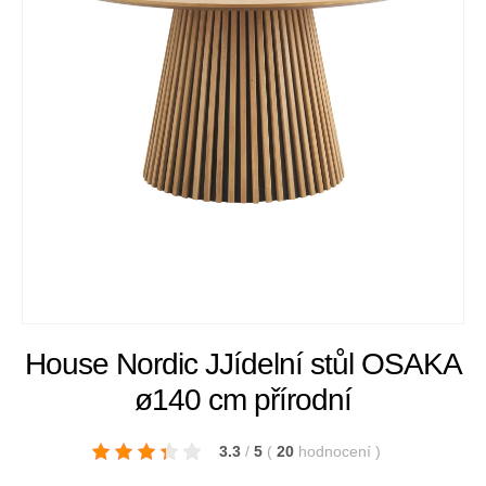
House Nordic JJídelní stůl OSAKA
ø140 cm přírodní
3.3
/
5
(
20
hodnocení
)