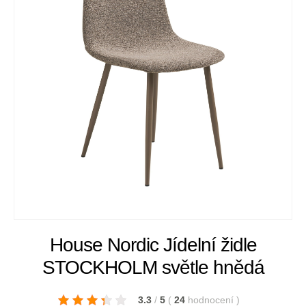
House Nordic Jídelní židle
STOCKHOLM světle hnědá
3.3
/
5
(
24
hodnocení
)