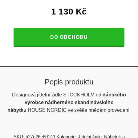
1 130
Kč
DO OBCHODU
Popis produktu
Designová jídelní židle STOCKHOLM od
dánského
výrobce nádherného skandinávského
nábytku
HOUSE NORDIC ve světle hnědém provedení.
SKU:
b27e26e60143
Kategorie:
Jídelní židle
,
Nábytek a