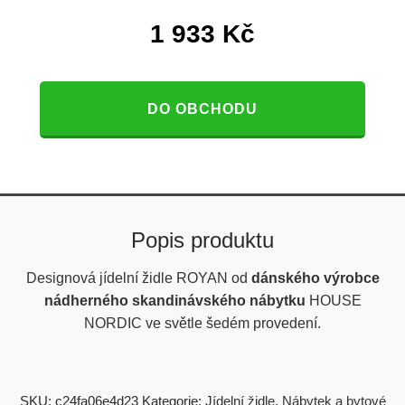
1 933
Kč
DO OBCHODU
Popis produktu
Designová jídelní židle ROYAN od
dánského výrobce
nádherného skandinávského nábytku
HOUSE
NORDIC ve světle šedém provedení.
SKU:
c24fa06e4d23
Kategorie:
Jídelní židle
,
Nábytek a bytové