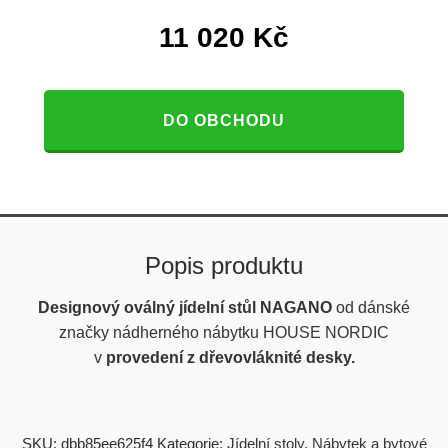
11 020
Kč
DO OBCHODU
Popis produktu
Designový oválný jídelní stůl NAGANO
od dánské
značky nádherného nábytku HOUSE NORDIC
v
provedení z dřevovláknité desky.
SKU:
dbb85ee625f4
Kategorie:
Jídelní stoly
,
Nábytek a bytové