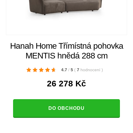
Hanah Home Třímístná pohovka
MENTIS hnědá 288 cm
4.7
/
5
(
7
hodnocení
)
26 278
Kč
DO OBCHODU