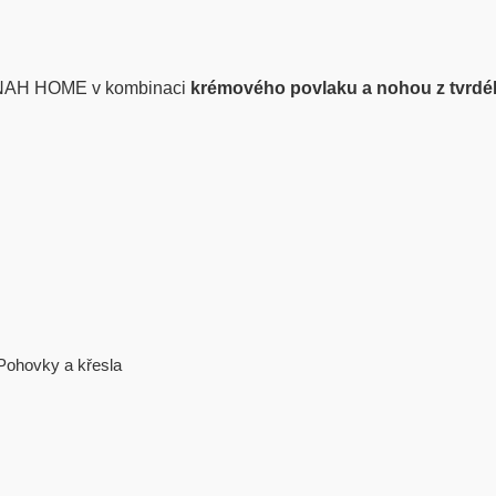
AH HOME
v kombinaci
krémového povlaku a nohou z tvrdéh
Pohovky a křesla