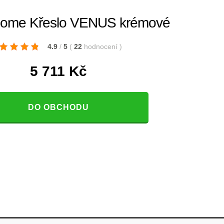
ome Křeslo VENUS krémové
4.9
/
5
(
22
hodnocení
)
5 711
Kč
DO OBCHODU