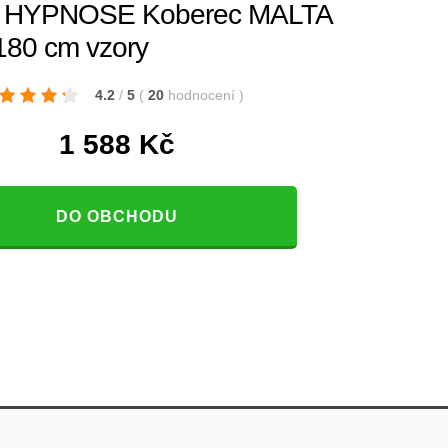
HYPNOSE Koberec MALTA
180 cm vzory
4.2
/
5
(
20
hodnocení
)
1 588
Kč
DO OBCHODU