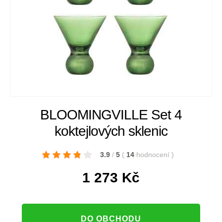
BLOOMINGVILLE Set 4
koktejlových sklenic
3.9
/
5
(
14
hodnocení
)
1 273
Kč
DO OBCHODU