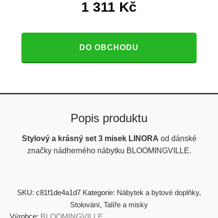
1 311
Kč
DO OBCHODU
Popis produktu
Stylový a krásný set 3 misek
LINORA
od
dánské
značky nádherného nábytku BLOOMINGVILLE.
SKU:
c81f1de4a1d7
Kategorie:
Nábytek a bytové doplňky
,
Stolování
,
Talíře a misky
Výrobce:
BLOOMINGVILLE