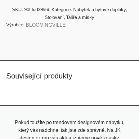
SKU:
90fffdd3996b
Kategorie:
Nábytek a bytové doplňky
,
Stolování
,
Talíře a misky
Výrobce:
BLOOMINGVILLE
Související produkty
Pokud toužíte po trendovém designovém nábytku,
který vás nadchne, tak jste zde správně. Na JK
design.cz pro vás aktualizujeme nové kousky,