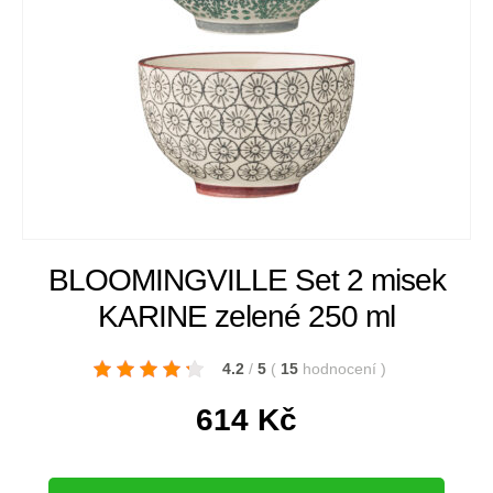
BLOOMINGVILLE Set 2 misek
KARINE zelené 250 ml
4.2
/
5
(
15
hodnocení
)
614
Kč