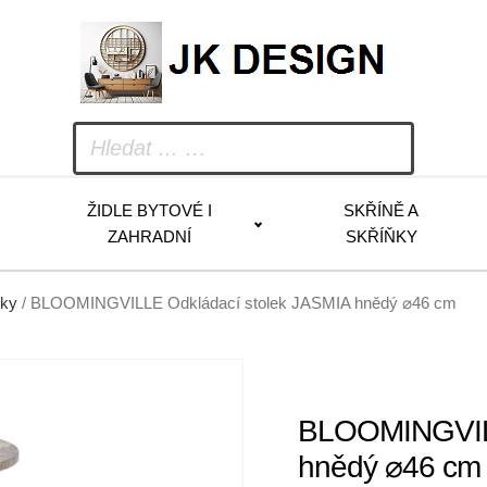
ŽIDLE BYTOVÉ I
SKŘÍNĚ A
ZAHRADNÍ
SKŘÍŇKY
lky
/ BLOOMINGVILLE Odkládací stolek JASMIA hnědý ⌀46 cm
BLOOMINGVILL
hnědý ⌀46 cm