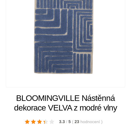
BLOOMINGVILLE Nástěnná
dekorace VELVA z modré vlny
3.3
/
5
(
23
hodnocení
)