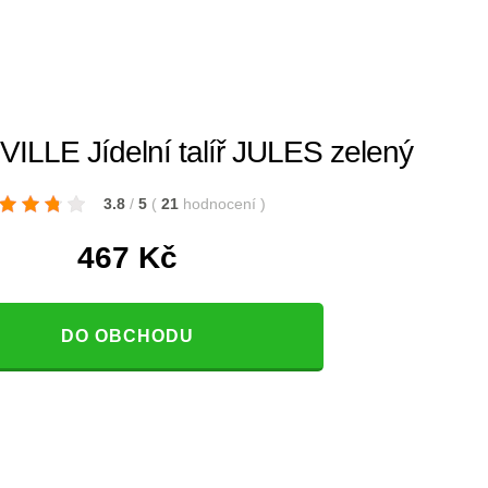
LE Jídelní talíř JULES zelený
3.8
/
5
(
21
hodnocení
)
467
Kč
DO OBCHODU