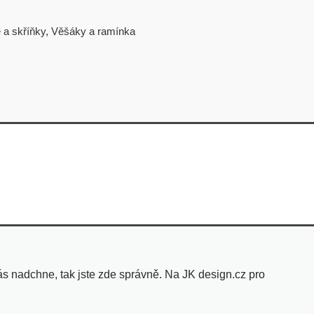
 a skříňky
,
Věšáky a ramínka
s nadchne, tak jste zde správně. Na JK design.cz pro