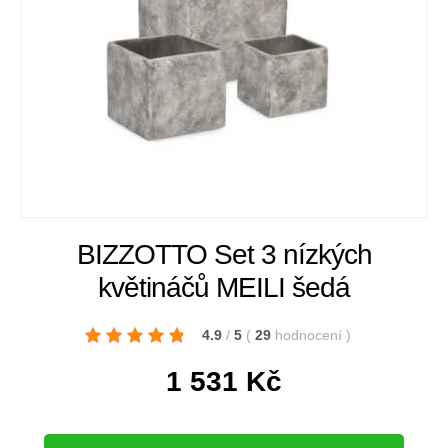
BIZZOTTO Set 3 nízkých
květináčů MEILI šedá
4.9
/
5
(
29
hodnocení
)
1 531
Kč