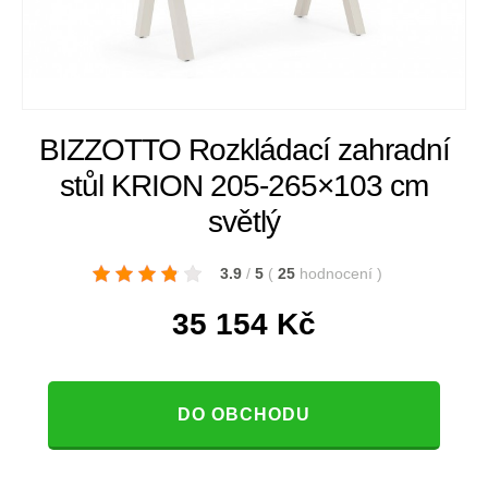
BIZZOTTO Rozkládací zahradní
stůl KRION 205-265×103 cm
světlý
3.9
/
5
(
25
hodnocení
)
35 154
Kč
DO OBCHODU