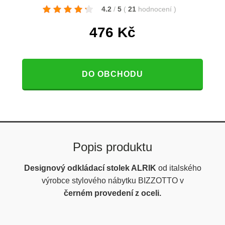
4.2
/
5
(
21
hodnocení
)
476
Kč
DO OBCHODU
Popis produktu
Designový odkládací stolek ALRIK
od italského
výrobce stylového nábytku BIZZOTTO v
černém
provedení z oceli
.