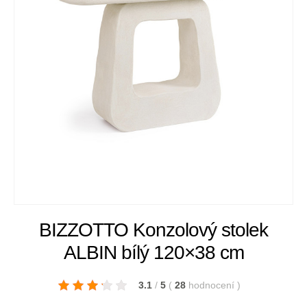
BIZZOTTO Konzolový stolek
ALBIN bílý 120×38 cm
3.1
/
5
(
28
hodnocení
)