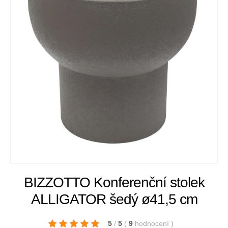
BIZZOTTO Konferenční stolek
ALLIGATOR šedý ø41,5 cm
5
/
5
(
9
hodnocení
)