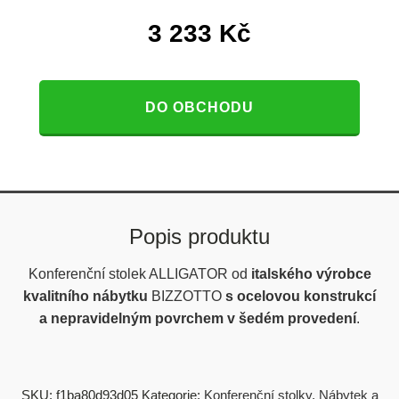
3 233
Kč
DO OBCHODU
Popis produktu
Konferenční stolek ALLIGATOR od
italského výrobce
kvalitního nábytku
BIZZOTTO
s ocelovou konstrukcí
a nepravidelným povrchem v šedém provedení
.
SKU:
f1ba80d93d05
Kategorie:
Konferenční stolky
,
Nábytek a