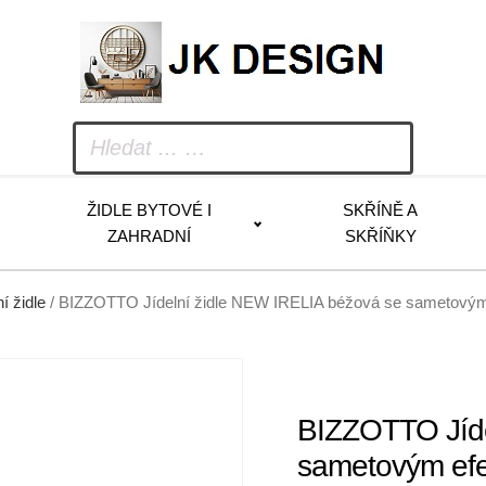
ŽIDLE BYTOVÉ I
SKŘÍNĚ A
ZAHRADNÍ
SKŘÍŇKY
ní židle
/ BIZZOTTO Jídelní židle NEW IRELIA béžová se sametový
BIZZOTTO Jíde
sametovým ef