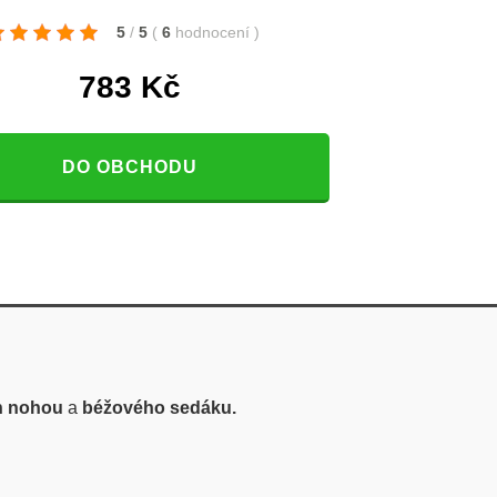
5
/
5
(
6
hodnocení
)
783
Kč
DO OBCHODU
h nohou
a
béžového sedáku.