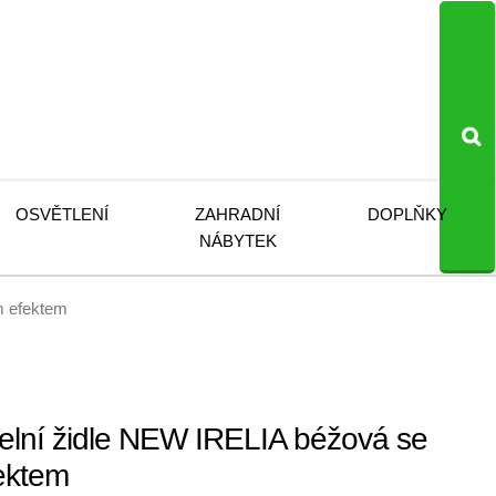
OSVĚTLENÍ
ZAHRADNÍ
DOPLŇKY
NÁBYTEK
m efektem
lní židle NEW IRELIA béžová se
ektem