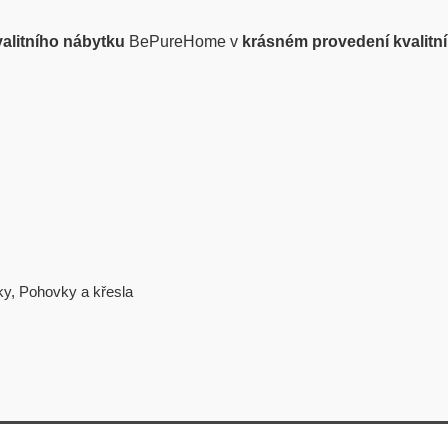
alitního nábytku
BePureHome v
krásném provedení kvalitní 
ky
,
Pohovky a křesla