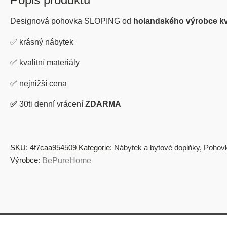
Designová pohovka SLOPING od
holandského výrobce kv
✅
krásný nábytek
✅
kvalitní materiály
✅
nejnižší cena
✅
30ti denní vrácení
ZDARMA
SKU:
4f7caa954509
Kategorie:
Nábytek a bytové doplňky
,
Pohov
Výrobce:
BePureHome