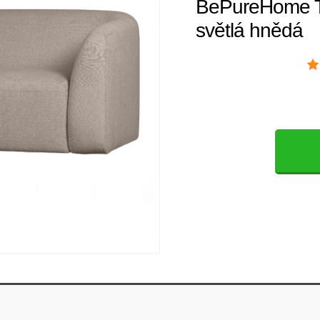
BePureHome T
světlá hnědá