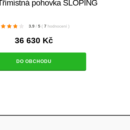
římístná pohovka SLOPING
3.9
/
5
(
7
hodnocení
)
36 630
Kč
DO OBCHODU